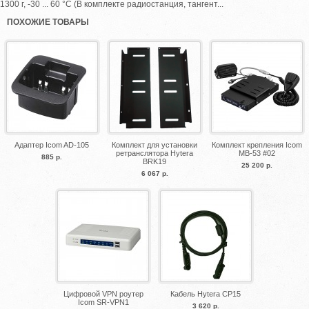
1300 г, -30 ... 60 °C (В комплекте радиостанция, тангент...
ПОХОЖИЕ ТОВАРЫ
Адаптер Icom AD-105
Комплект для установки
Комплект крепления Icom
ретранслятора Hytera
MB-53 #02
885 р.
BRK19
25 200 р.
6 067 р.
Цифровой VPN роутер
Кабель Hytera CP15
Icom SR-VPN1
3 620 р.