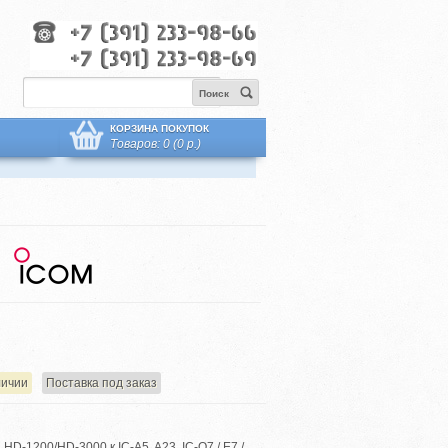
Поиск
КОРЗИНА ПОКУПОК
Товаров: 0 (0 р.)
личии
Поставка под заказ
D-1200/HD-3000 к IC-A5, A23, IC-Q7 / E7 /