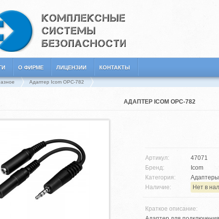
ГИ
О ФИРМЕ
ЛИЦЕНЗИИ
КОНТАКТЫ
азное
Адаптер Icom OPC-782
АДАПТЕР ICOM OPC-782
Артикул:
47071
Бренд:
Icom
Категория:
Адаптеры
Наличие:
Нет в на
Краткое описание:
Адаптер для подключения H