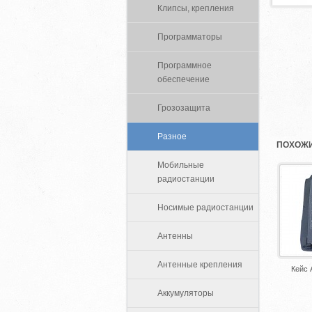
Клипсы, крепления
Программаторы
Программное
обеспечение
Грозозащита
Разное
ПОХОЖИ
Мобильные
радиостанции
Носимые радиостанции
Антенны
Антенные крепления
Кейс 
Аккумуляторы