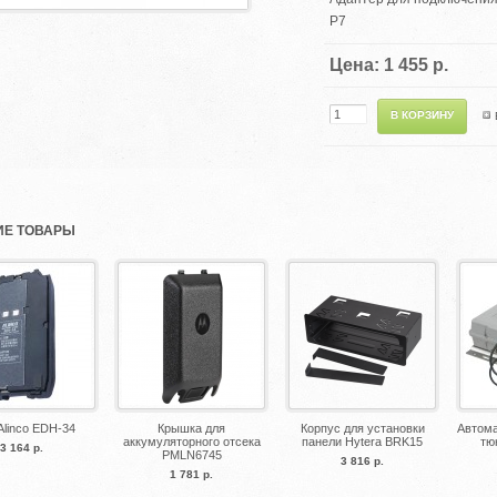
P7
Цена: 1 455 р.
Е ТОВАРЫ
Alinco EDH-34
Крышка для
Корпус для установки
Автома
аккумуляторного отсека
панели Hytera BRK15
тю
3 164 р.
PMLN6745
3 816 р.
1 781 р.