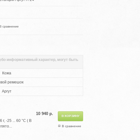
В сравнение
губо информативный характер, могут быть
Кожа
евой ремешок
Аргут
10 940 р.
 -25 ... 60 °С ( В
лято...
В сравнение