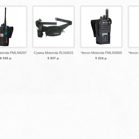
torola PMLN6097
Сумка Motorola RLN4815
Чехол Motorola PMLN5865
Чехол
6 530 р.
5 937 р.
5 224 р.