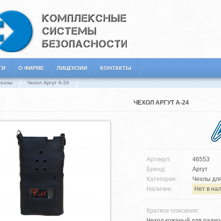
ГИ
О ФИРМЕ
ЛИЦЕНЗИИ
КОНТАКТЫ
Чехлы
Чехол Аргут A-24
ЧЕХОЛ АРГУТ A-24
Артикул:
46553
Бренд:
Аргут
Категория:
Чехлы для
Наличие:
Нет в на
Краткое описание:
Чехол кожаный для радио