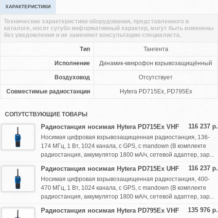
ХАРАКТЕРИСТИКИ
Технические характеристики оборудования, представленного в
каталоге, носят сугубо информативный характер, могут быть изменены
без уведомления и не заменяют консультацию специалиста.
Тип
Тангента
Исполнение
Динамик-микрофон взрывозащищённый
Воздуховод
Отсутствует
Совместимые радиостанции
Hytera PD715Ex, PD795Ex
СОПУТСТВУЮЩИЕ ТОВАРЫ
116 237 р.
Радиостанция носимая Hytera PD715Ex VHF
Носимая цифровая взрывозащищенная радиостанция, 136-
174 МГц, 1 Вт, 1024 канала, с GPS, с mandown (В комплекте
радиостанция, аккумулятор 1800 мА/ч, сетевой адаптер, зар...
116 237 р.
Радиостанция носимая Hytera PD715Ex UHF
Носимая цифровая взрывозащищенная радиостанция, 400-
470 МГц, 1 Вт, 1024 канала, с GPS, с mandown (В комплекте
радиостанция, аккумулятор 1800 мА/ч, сетевой адаптер, зар...
135 976 р.
Радиостанция носимая Hytera PD795Ex VHF