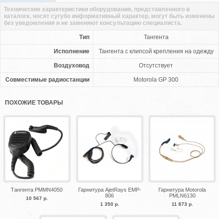
Технические характеристики оборудования, представленного в
каталоге, носят сугубо информативный характер, могут быть изменены
без уведомления и не заменяют консультацию специалиста.
Тип
Тангента
Исполнение
Тангента с клипсой крепления на одежду
Воздуховод
Отсутствует
Совместимые радиостанции
Motorola GP 300
ПОХОЖИЕ ТОВАРЫ
Тангента PMMN4050
Гарнитура AjetRays EMP-
Гарнитура Motorola
806
PMLN6130
10 567 р.
1 350 р.
11 873 р.