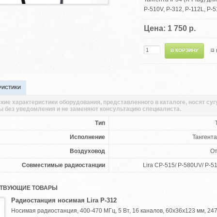
P-510V, P-312, P-112L, P-
Цена: 1 750 р.
РИСТИКИ
кие характеристики оборудования, представленного в каталоге, носят су
ы без уведомления и не заменяют консультацию специалиста.
Тип
Исполнение
Тангента
Воздуховод
От
Совместимые радиостанции
Lira CP-515/ P-580UV/ P-5
ТВУЮЩИЕ ТОВАРЫ
Радиостанция носимая Lira P-312
Носимая радиостанция, 400-470 МГц, 5 Вт, 16 каналов, 60х36х123 мм, 247 г, 