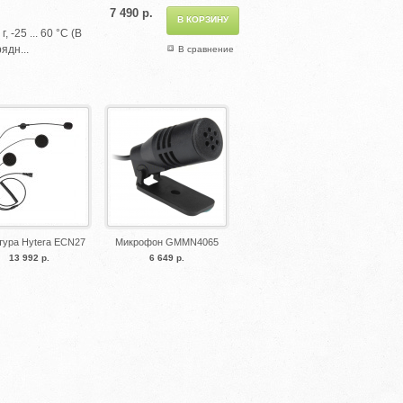
7 490 р.
-25 ... 60 °C (В
ядн...
В сравнение
тура Hytera ECN27
Микрофон GMMN4065
13 992 р.
6 649 р.