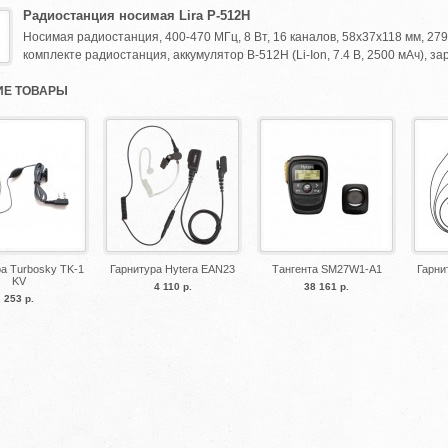
Радиостанция носимая Lira P-512H
Носимая радиостанция, 400-470 МГц, 8 Вт, 16 каналов, 58х37х118 мм, 279 г, 
комплекте радиостанция, аккумулятор B-512H (Li-Ion, 7.4 В, 2500 мАч), зар
Е ТОВАРЫ
а Turbosky TK-1
Гарнитура Hytera EAN23
Тангента SM27W1-A1
Гарни
KV
4 110 р.
38 161 р.
253 р.