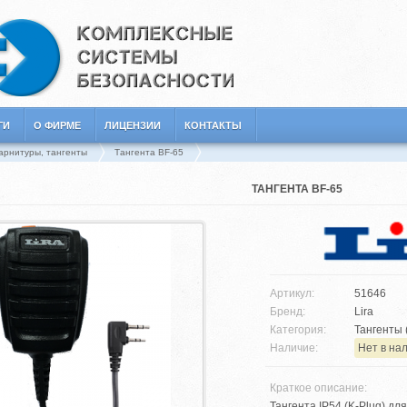
ГИ
О ФИРМЕ
ЛИЦЕНЗИИ
КОНТАКТЫ
арнитуры, тангенты
Тангента BF-65
ТАНГЕНТА BF-65
Артикул:
51646
Бренд:
Lira
Категория:
Тангенты 
Наличие:
Нет в на
Краткое описание:
Тангента IP54 (K-Plug) дл