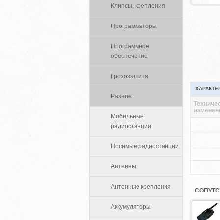
Клипсы, крепления
Программаторы
Программное
обеспечение
Грозозащита
ХАРАКТЕ
Разное
Техничес
изменен
Мобильные
радиостанции
Носимые радиостанции
Антенны
Антенные крепления
СОПУТС
Аккумуляторы