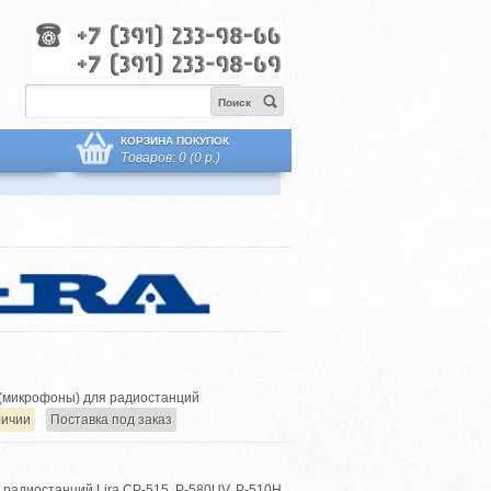
Поиск
КОРЗИНА ПОКУПОК
Товаров: 0 (0 р.)
(микрофоны) для радиостанций
личии
Поставка под заказ
я радиостанций Lira CP-515, P-580UV, P-510H,