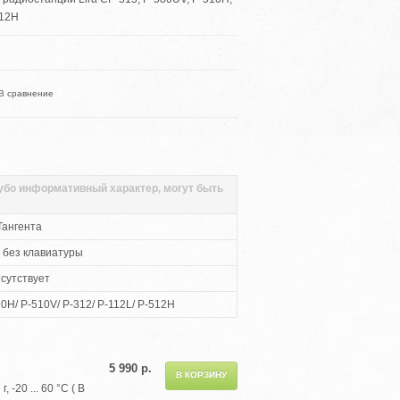
512H
В сравнение
губо информативный характер, могут быть
Тангента
 без клавиатуры
сутствует
10H/ P-510V/ P-312/ P-112L/ P-512H
5 990 р.
-20 ... 60 °C ( В