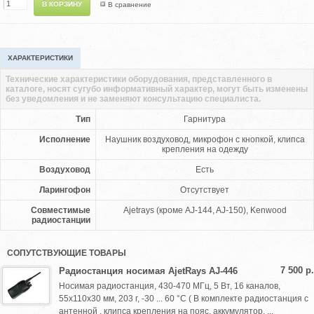
В сравнение
ХАРАКТЕРИСТИКИ
Технические характеристики оборудования, представленного в
каталоге, носят сугубо информативный характер, могут быть изменены
без уведомления и не заменяют консультацию специалиста.
Тип
Гарнитура
Исполнение
Наушник воздуховод, микрофон с кнопкой, клипса
крепления на одежду
Воздуховод
Есть
Ларингофон
Отсутствует
Совместимые
Ajetrays (кроме AJ-144, AJ-150), Kenwood
радиостанции
СОПУТСТВУЮЩИЕ ТОВАРЫ
7 500 р.
Радиостанция носимая AjetRays AJ-446
Носимая радиостанция, 430-470 МГц, 5 Вт, 16 каналов,
55x110x30 мм, 203 г, -30 ... 60 °С ( В комплекте радиостанция с
антенной , клипса крепления на пояс, аккумулятор, ...