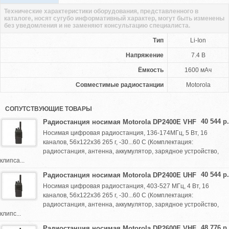
Технические характеристики оборудования, представленного в
каталоге, носят сугубо информативный характер, могут быть изменены
без уведомления и не заменяют консультацию специалиста.
Тип
Li-Ion
Напряжение
7.4 В
Ёмкость
1600 мАч
Совместимые радиостанции
Motorola
СОПУТСТВУЮЩИЕ ТОВАРЫ
40 544 р.
Радиостанция носимая Motorola DP2400E VHF
Носимая цифровая радиостанция, 136-174МГц, 5 Вт, 16
каналов, 56х122х36 265 г, -30...60 С (Комплектация:
радиостанция, антенна, аккумулятор, зарядное устройство,
клипса...
40 544 р.
Радиостанция носимая Motorola DP2400E UHF
Носимая цифровая радиостанция, 403-527 МГц, 4 Вт, 16
каналов, 56х122х36 265 г, -30...60 С (Комплектация:
радиостанция, антенна, аккумулятор, зарядное устройство,
клипс...
48 776 р.
Радиостанция носимая Motorola DP2600E VHF