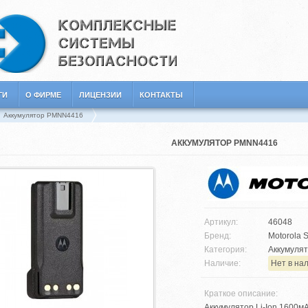
ГИ
О ФИРМЕ
ЛИЦЕНЗИИ
КОНТАКТЫ
Аккумулятор PMNN4416
АККУМУЛЯТОР PMNN4416
Артикул:
46048
Бренд:
Motorola S
Категория:
Аккумулят
Наличие:
Нет в на
Краткое описание:
Аккумулятор Li-Ion 1600м