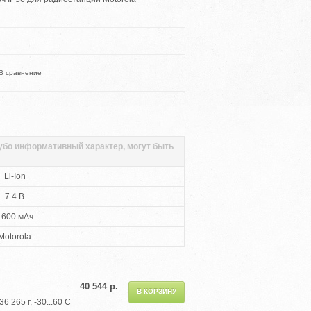
В сравнение
губо информативный характер, могут быть
Li-Ion
7.4 В
1600 мАч
Motorola
40 544 р.
 265 г, -30...60 С