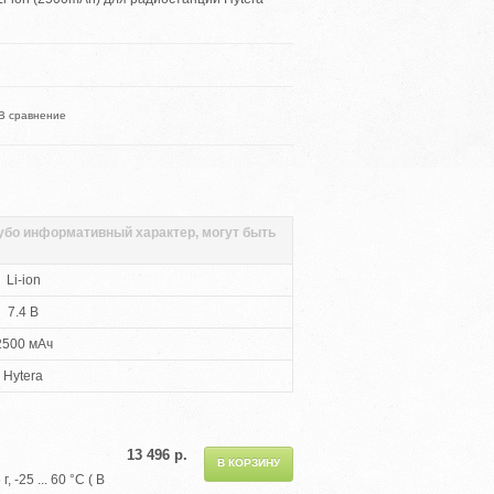
В сравнение
губо информативный характер, могут быть
Li-ion
7.4 В
2500 мАч
Hytera
13 496 р.
-25 ... 60 °С ( В