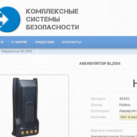
ГИ
О ФИРМЕ
ЛИЦЕНЗИИ
КОНТАКТЫ
Аккумулятор BL2504
АККУМУЛЯТОР BL2504
Артикул:
46441
Бренд:
Hytera
Категория:
Аккумулят
Наличие:
Нет в на
Краткое описание:
Аккумуляторная батарея L