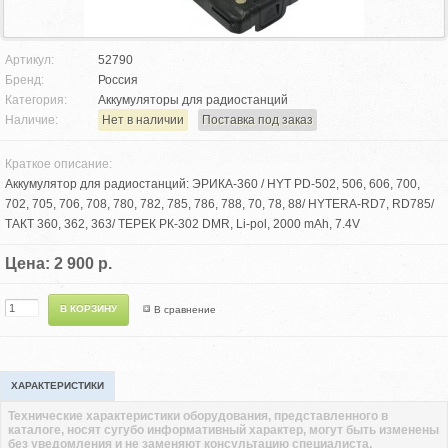
Артикул:
52790
Бренд:
Россия
Категория:
Аккумуляторы для радиостанций
Наличие:
Нет в наличии
Поставка под заказ
Краткое описание:
Аккумулятор для радиостанций: ЭРИКА-360 / HYT PD-502, 506, 606, 700,
702, 705, 706, 708, 780, 782, 785, 786, 788, 70, 78, 88/ HYTERA-RD7, RD785/
ТАКТ 360, 362, 363/ ТЕРЕК РК-302 DMR, Li-pol, 2000 mAh, 7.4V
Цена: 2 900 р.
В сравнение
ХАРАКТЕРИСТИКИ
Технические характеристики оборудования, представленного в
каталоге, носят сугубо информативный характер, могут быть изменены
без уведомления и не заменяют консультацию специалиста.