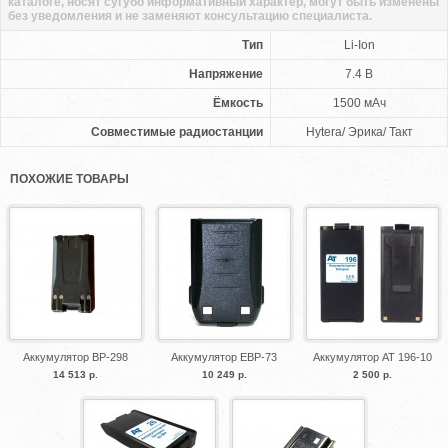
каталоге, носят сугубо информативный характер, могут быть изменены
без уведомления и не заменяют консультацию специалиста.
Тип
Li-Ion
Напряжение
7.4 В
Ёмкость
1500 мАч
Совместимые радиостанции
Hytera/ Эрика/ Такт
ПОХОЖИЕ ТОВАРЫ
Аккумулятор BP-298
Аккумулятор EBP-73
Аккумулятор АТ 196-10
14 513 р.
10 249 р.
2 500 р.