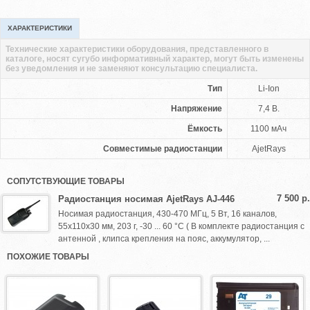
ХАРАКТЕРИСТИКИ
Технические характеристики оборудования, представленного в
каталоге, носят сугубо информативный характер, могут быть изменены
без уведомления и не заменяют консультацию специалиста.
Тип
Li-Ion
Напряжение
7,4 В.
Ёмкость
1100 мАч
Совместимые радиостанции
AjetRays
СОПУТСТВУЮЩИЕ ТОВАРЫ
7 500 р.
Радиостанция носимая AjetRays AJ-446
Носимая радиостанция, 430-470 МГц, 5 Вт, 16 каналов,
55x110x30 мм, 203 г, -30 ... 60 °С ( В комплекте радиостанция с
антенной , клипса крепления на пояс, аккумулятор, ...
ПОХОЖИЕ ТОВАРЫ