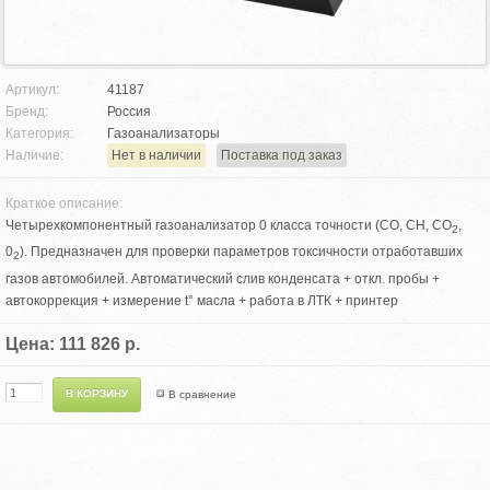
Артикул:
41187
Бренд:
Россия
Категория:
Газоанализаторы
Наличие:
Нет в наличии
Поставка под заказ
Краткое описание:
Четырехкомпонентный газоанализатор 0 класса точности (СО, СН, CO
,
2
0
). Предназначен для проверки параметров токсичности отработавших
2
газов автомобилей. Автоматический слив конденсата + откл. пробы +
автокоррекция + измерение t° масла + работа в ЛТК + принтер
Цена: 111 826 р.
В сравнение