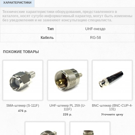
ХАРАКТЕРИСТИКИ
Технические характеристики оборудования, представленного в
каталоге, носят сугубо информативный характер, могут быть изменены
без уведомления и не заменяют консультацию специалиста.
Тип
UHF-гнездо
Кабель
RG-58
ПОХОЖИЕ ТОВАРЫ
SMA-штекер (S-111F)
UHF-штекер PL 259 (U-
BNC-штекер (BNC-CUP-4-
111F)
131)
476 р.
226 р.
Уточните цену