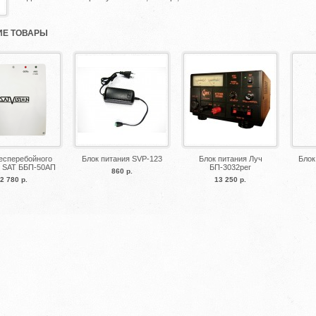
Е ТОВАРЫ
есперебойного
Блок питания SVP-123
Блок питания Луч
Блок
я SAT ББП-50АП
БП-3032рег
860 р.
2 780 р.
13 250 р.