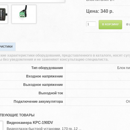
Цена: 340 р.
РИСТИКИ
кие характеристики оборудования, представленного в каталоге, носят су
ы без уведомления и не заменяют консультацию специалиста.
Тип оборудования
Блок пи
Входное напряжение
Выходное напряжение
Выходной ток
Подключение аккумулятора
От
ТВУЮЩИЕ ТОВАРЫ
Видеокамера KPC-190DV
Видеоглазок быстрой установки, 170 гр.,12 ...