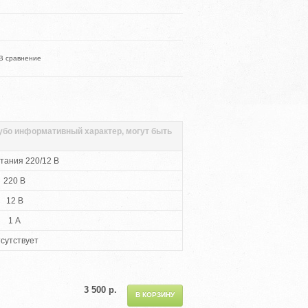
В сравнение
губо информативный характер, могут быть
тания 220/12 В
220 В
12 В
1 А
сутствует
3 500 р.