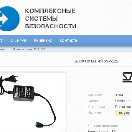
ГИ
О ФИРМЕ
ЛИЦЕНЗИИ
КОНТАКТЫ
ния
Блок питания SVP-121
БЛОК ПИТАНИЯ SVP-121
Артикул:
37041
Бренд:
Satvision
Категория:
Блоки пит
Наличие:
1 штука
Краткое описание:
Блок питания 1А