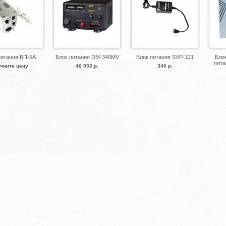
питания БП-5А
Блок питания DM-340MV
Блок питания SVP-121
Бло
пита
чните цену
46 933 р.
340 р.