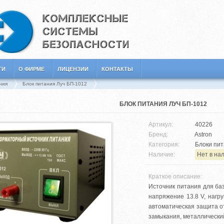
ГИ
О ФИРМЕ
ЛИЦЕНЗИИ
КОНТАКТЫ
ния
Блок питания Луч БП-1012
БЛОК ПИТАНИЯ ЛУЧ БП-1012
Артикул:
40226
Бренд:
Astron
Категория:
Блоки пит
Наличие:
Нет в на
Краткое описание:
Источник питания для ба
напряжение 13.8 V, нагру
автоматическая защита от
замыкания, металлический 