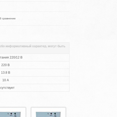
В сравнение
губо информативный характер, могут быть
тания 220/12 В
220 В
13.8 В
10 А
сутствует