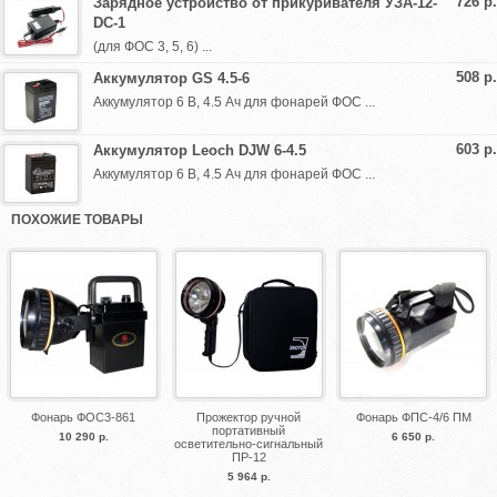
726 р.
Зарядное устройство от прикуривателя УЗА-12-
DC-1
(для ФОС 3, 5, 6) ...
508 р.
Аккумулятор GS 4.5-6
Аккумулятор 6 В, 4.5 Ач для фонарей ФОС ...
603 р.
Аккумулятор Leoch DJW 6-4.5
Аккумулятор 6 В, 4.5 Ач для фонарей ФОС ...
ПОХОЖИЕ ТОВАРЫ
Фонарь ФОС3-861
Прожектор ручной
Фонарь ФПС-4/6 ПМ
портативный
10 290 р.
6 650 р.
осветительно-сигнальный
ПР-12
5 964 р.