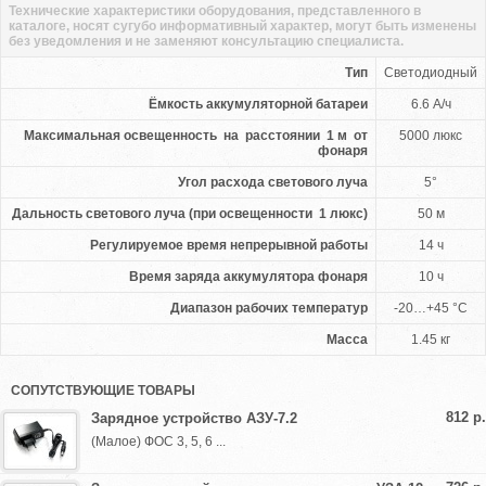
Технические характеристики оборудования, представленного в
каталоге, носят сугубо информативный характер, могут быть изменены
без уведомления и не заменяют консультацию специалиста.
Тип
Светодиодный
Ёмкость аккумуляторной батареи
6.6 А/ч
Максимальная освещенность на расстоянии 1 м от
5000 люкс
фонаря
Угол расхода светового луча
5°
Дальность светового луча (при освещенности 1 люкс)
50 м
Регулируемое время непрерывной работы
14 ч
Время заряда аккумулятора фонаря
10 ч
Диапазон рабочих температур
-20…+45 °С
Масса
1.45 кг
СОПУТСТВУЮЩИЕ ТОВАРЫ
812 р.
Зарядное устройство АЗУ-7.2
(Малое) ФОС 3, 5, 6 ...